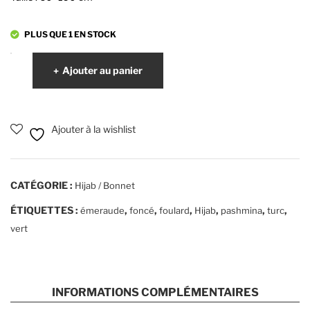
PLUS QUE 1 EN STOCK
quantité
Ajouter au panier
de
Pashmina
turc
Ajouter à la wishlist
-
Vert
émeraude
CATÉGORIE :
Hijab / Bonnet
ÉTIQUETTES :
,
,
,
,
,
,
émeraude
foncé
foulard
Hijab
pashmina
turc
vert
INFORMATIONS COMPLÉMENTAIRES