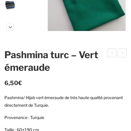
Pashmina turc – Vert
ash
ash
émeraude
min
min
a
a
6,50
€
tur
tur
c –
c –
Pashmina/ Hijab vert émeraude de très haute qualité provenant
Bor
Mo
directement de Turquie.
dea
uta
Provenance : Turquie
ux
rde
Taille : 60×190 cm