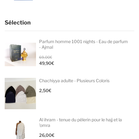
Sélection
Parfum homme 1001 nights - Eau de parfum
- Ajmal
Le
69,00
€
49,90
€
prix
Le
initial
prix
Chachiyya adulte - Plusieurs Coloris
était :
actuel
69,00€.
est :
2,50
€
49,90€.
Al ihram - tenue du pélerin pour le hajj et la
'omra
26,00
€