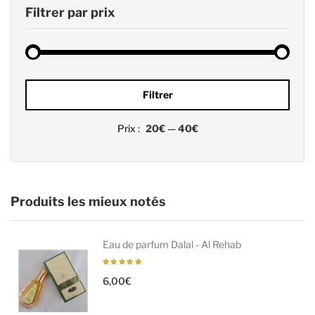
Filtrer par prix
Prix
Prix
Filtrer
min
max
Prix :
20€
—
40€
Produits les mieux notés
Eau de parfum Dalal - Al Rehab
6,00
€