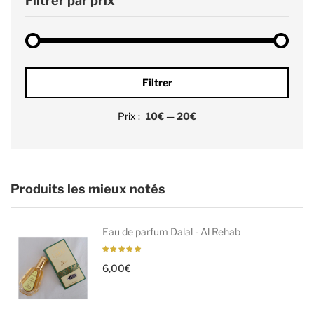
Filtrer par prix
Prix
Prix
Filtrer
min
max
Prix :
10€
—
20€
Produits les mieux notés
Eau de parfum Dalal - Al Rehab
6,00
€