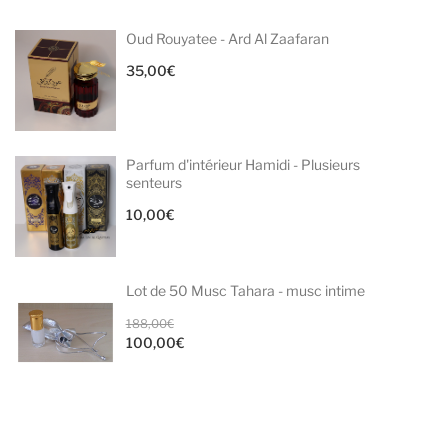
initial
prix
Oud Rouyatee - Ard Al Zaafaran
était :
actuel
69,00€.
est :
35,00
€
49,90€.
Parfum d'intérieur Hamidi - Plusieurs
senteurs
10,00
€
Lot de 50 Musc Tahara - musc intime
Le
188,00
€
100,00
€
prix
Le
initial
prix
était :
actuel
188,00€.
est :