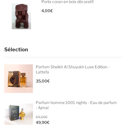
Porte coran en bois décoratif
4,00
€
Sélection
Parfum Sheikh Al Shuyukh Luxe Edition -
Lattafa
35,00
€
Parfum homme 1001 nights - Eau de parfum
- Ajmal
Le
69,00
€
49,90
€
prix
Le