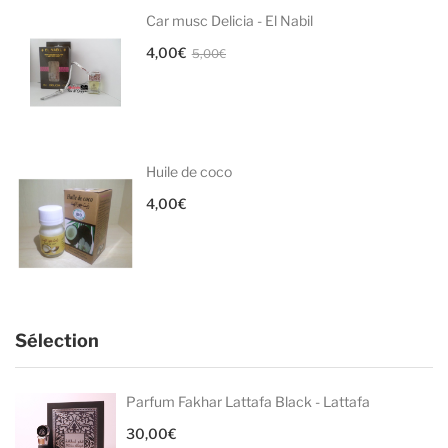
Car musc Delicia - El Nabil
Le
Le
4,00
€
5,00
€
prix
prix
initial
actuel
était :
est :
5,00€.
4,00€.
Huile de coco
4,00
€
Sélection
Parfum Fakhar Lattafa Black - Lattafa
30,00
€