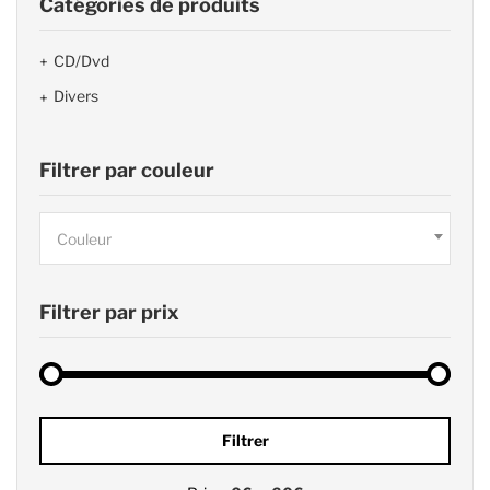
Catégories de produits
CD/Dvd
Divers
Filtrer par couleur
Couleur
Filtrer par prix
Prix
Prix
Filtrer
min
max