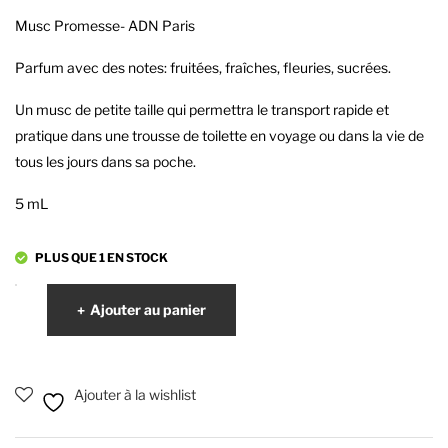
AD
AD
Musc Promesse- ADN Paris
N
N
Parfum avec des notes: fruitées, fraîches, fleuries, sucrées.
Mu
Mu
sc
sc
Un musc de petite taille qui permettra le transport rapide et
pratique dans une trousse de toilette en voyage ou dans la vie de
tous les jours dans sa poche.
5 mL
PLUS QUE 1 EN STOCK
quantité
Ajouter au panier
de
Musc
Promesse
Ajouter à la wishlist
-
ADN