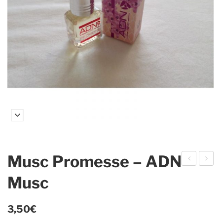
Musc Promesse – ADN
usc
usc
Musc
Add
Leg
ict
end
3,50
€
–
e –