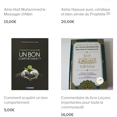
Ainsi était Muhammed le
Aisha l’épouse pure, véridique
Messager d’Allah
et bien-aimée du Prophète ﷺ
15,00
€
20,00
€
Comment acquérir un bon
Commentaire du livre Leçons
comportement
importantes pour toute la
communauté
5,00
€
16,00
€