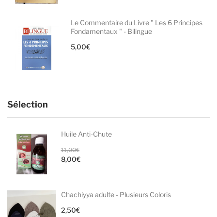
Le Commentaire du Livre " Les 6 Principes
Fondamentaux " - Bilingue
5,00
€
Sélection
Huile Anti-Chute
Le
11,00
€
8,00
€
prix
Le
initial
prix
était :
actuel
Chachiyya adulte - Plusieurs Coloris
11,00€.
est :
2,50
€
8,00€.