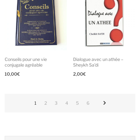
Conseils pour une vie
Dialogue avec un athée –
conjugale agréable
Sheykh Sa’di
10,00
€
2,00
€
1
2
3
4
5
6