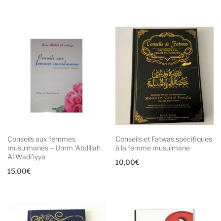
Conseils aux femmes
Conseils et Fatwas spécifiques
musulmanes – Umm ‘Abdillah
à la femme musulmane
Al Wadi’iyya
10,00
€
15,00
€