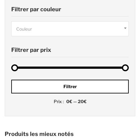
Filtrer par couleur
Couleur
Filtrer par prix
Prix
Prix
Filtrer
min
max
Prix :
0€
—
20€
Produits les mieux notés