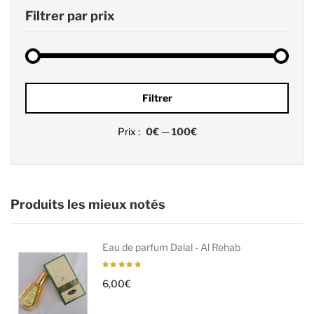
Filtrer par prix
Prix
Prix
Filtrer
min
max
Prix :
0€
—
100€
Produits les mieux notés
Eau de parfum Dalal - Al Rehab
6,00
€