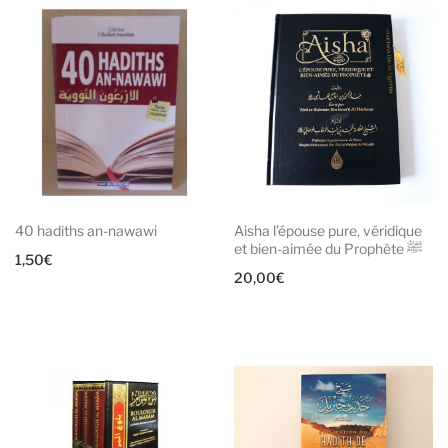
40 hadiths an-nawawi
Aisha l’épouse pure, véridique
et bien-aimée du Prophète ﷺ
1,50
€
20,00
€