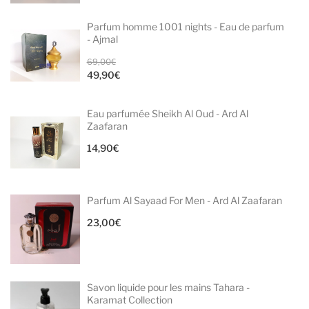
Parfum homme 1001 nights - Eau de parfum
- Ajmal
Le
69,00
€
49,90
€
prix
Le
initial
prix
Eau parfumée Sheikh Al Oud - Ard Al
était :
actuel
Zaafaran
69,00€.
est :
14,90
€
49,90€.
Parfum Al Sayaad For Men - Ard Al Zaafaran
23,00
€
Savon liquide pour les mains Tahara -
Karamat Collection