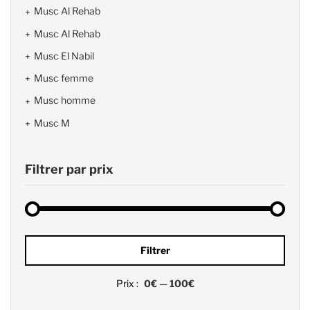
Musc Al Rehab
Musc Al Rehab
Musc El Nabil
Musc femme
Musc homme
Musc M
Filtrer par prix
Prix
Prix
Filtrer
min
max
Prix :
0€
—
100€