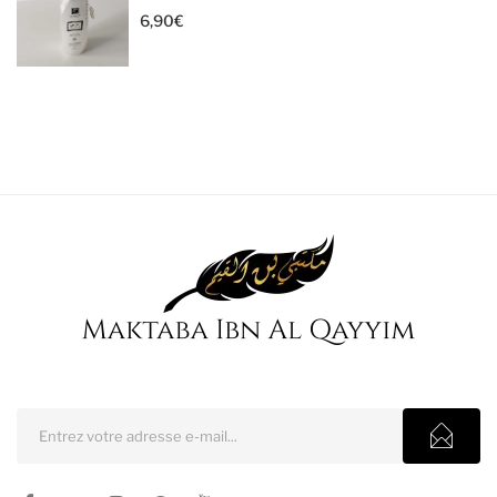
6,90
€