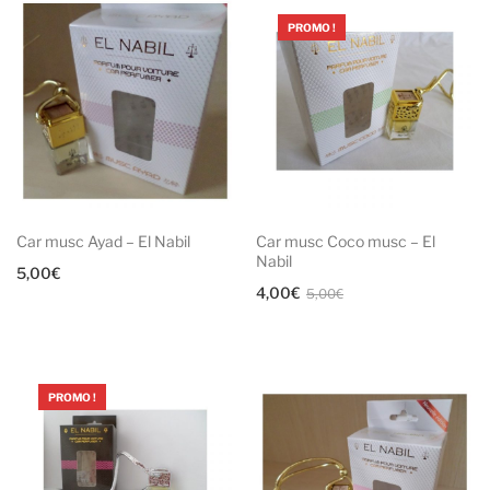
PROMO !
Car musc Ayad – El Nabil
Car musc Coco musc – El
Nabil
5,00
€
Le
Le
4,00
€
5,00
€
prix
prix
initial
actuel
était :
est :
PROMO !
5,00€.
4,00€.