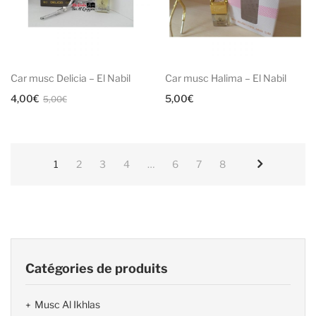
Car musc Delicia – El Nabil
Car musc Halima – El Nabil
Le
Le
4,00
€
5,00
€
5,00
€
prix
prix
initial
actuel
était :
est :
1
2
3
4
…
6
7
8
5,00€.
4,00€.
Catégories de produits
Musc Al Ikhlas