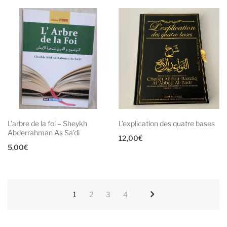
L’arbre de la foi – Sheykh
L’explication des quatre bases
Abderrahman As Sa’di
12,00
€
5,00
€
1
2
3
4