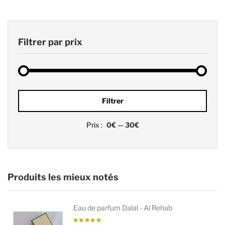
Filtrer par prix
Prix
Prix
Filtrer
min
max
Prix :
0€
—
30€
Produits les mieux notés
Eau de parfum Dalal - Al Rehab