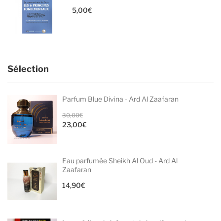
5,00
€
Sélection
Parfum Blue Divina - Ard Al Zaafaran
Le
30,00
€
23,00
€
prix
Le
initial
prix
était :
actuel
Eau parfumée Sheikh Al Oud - Ard Al
30,00€.
est :
Zaafaran
23,00€.
14,90
€