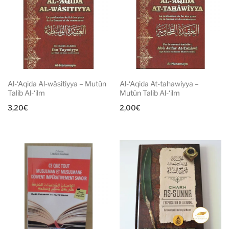
Al-‘Aqida Al-wâsitiyya – Mutûn
Al-‘Aqida At-tahawiyya –
Talib Al-‘ilm
Mutûn Talib Al-‘ilm
3,20
€
2,00
€