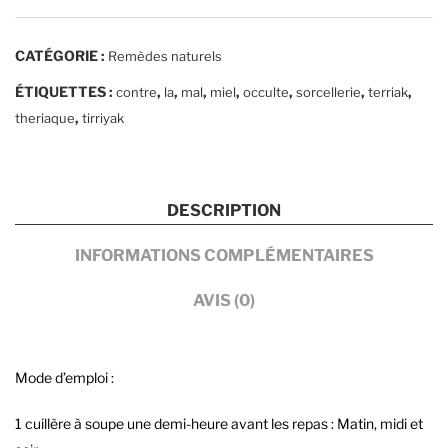
traitement
contre
CATÉGORIE :
Remèdes naturels
le
mal
ÉTIQUETTES :
,
,
,
,
,
,
,
contre
la
mal
miel
occulte
sorcellerie
terriak
occulte
,
theriaque
tirriyak
DESCRIPTION
INFORMATIONS COMPLÉMENTAIRES
AVIS (0)
Mode d’emploi :
1 cuillère à soupe une demi-heure avant les repas : Matin, midi et