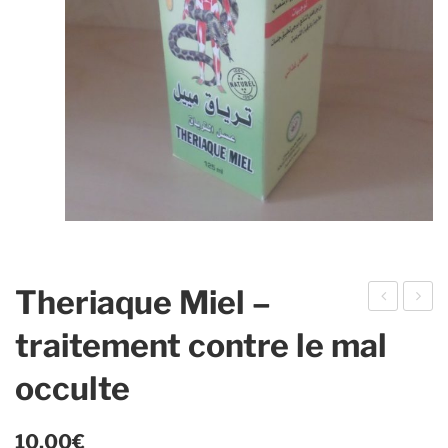
Theriaque Miel –
usc
olo
traitement contre le mal
Roy
qui
occulte
al –
nte
AD
–
N
sol
10,00
€