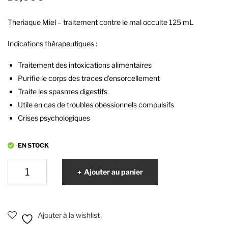
Pari
utio
Theriaque Miel – traitement contre le mal occulte 125 mL
s
n
con
Indications thérapeutiques :
tre
Traitement des intoxications alimentaires
les
Purifie le corps des traces d’ensorcellement
mal
Traite les spasmes digestifs
adi
Utile en cas de troubles obessionnels compulsifs
es
Crises psychologiques
infl
am
EN STOCK
mat
oire
quantité
Ajouter au panier
de
s
Theriaque
Miel
Ajouter à la wishlist
-