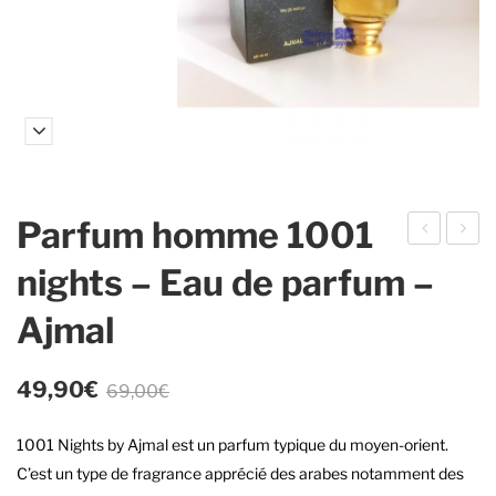
Parfum homme 1001
au
tylo
nights – Eau de parfum –
de
Kh
Ajmal
par
ôl –
fu
Kh
m
ojat
Le
Le
49,90
€
69,00
€
prix
prix
Bin
i
initial
actuel
1001 Nights by Ajmal est un parfum typique du moyen-orient.
t
était :
est :
C’est un type de fragrance apprécié des arabes notamment des
Ho
69,00€.
49,90€.