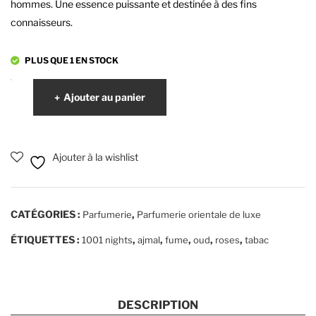
hommes. Une essence puissante et destinée à des fins
ora
connaisseurs.
n –
Ard
PLUS QUE 1 EN STOCK
Al
Zaa
quantité
Ajouter au panier
fara
de
Parfum
n
homme
Ajouter à la wishlist
1001
nights
-
CATÉGORIES :
,
Parfumerie
Parfumerie orientale de luxe
Eau
de
ÉTIQUETTES :
,
,
,
,
,
1001 nights
ajmal
fume
oud
roses
tabac
parfum
-
Ajmal
DESCRIPTION