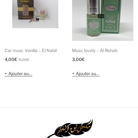
Car musc Vanilla – El Nabil
Musc lovely – Al Rehab
Le
Le
4,00
€
3,00
€
5,00
€
prix
prix
Ajouter au panier
Ajouter au panier
initial
actuel
était :
est :
5,00€.
4,00€.