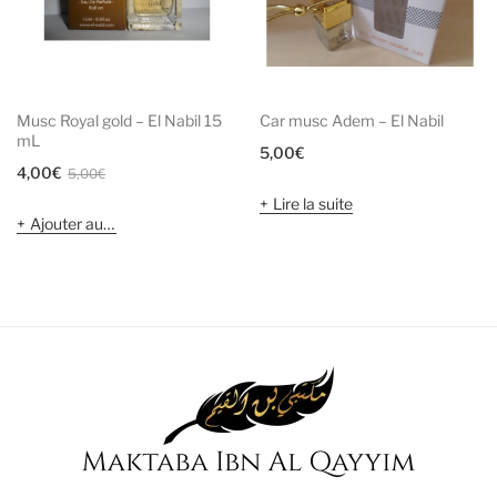
Musc Royal gold – El Nabil 15
Car musc Adem – El Nabil
mL
5,00
€
Le
Le
4,00
€
5,00
€
prix
prix
Lire la suite
Ajouter au panier
initial
actuel
était :
est :
5,00€.
4,00€.