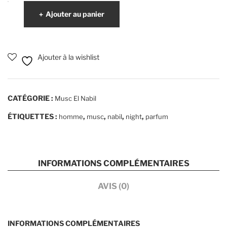
quantité
Ajouter au panier
de
Musc
night
Ajouter à la wishlist
-
El
Nabil
CATÉGORIE :
Musc El Nabil
ÉTIQUETTES :
,
,
,
,
homme
musc
nabil
night
parfum
INFORMATIONS COMPLÉMENTAIRES
AVIS (0)
INFORMATIONS COMPLÉMENTAIRES