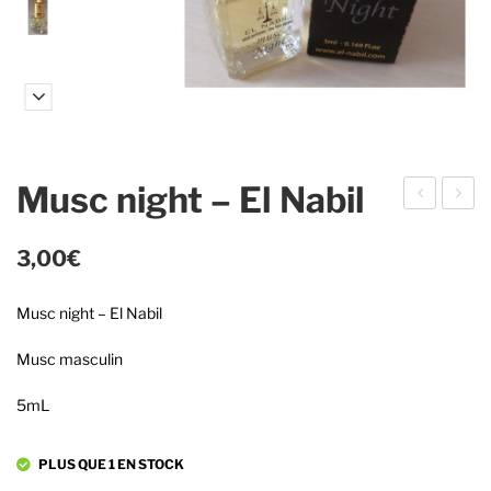
Musc night – El Nabil
usc
usc
Jas
Tah
3,00
€
min
iti –
Musc night – El Nabil
–
AD
AD
N
Musc masculin
N
Pari
5mL
Pari
s
s
PLUS QUE 1 EN STOCK