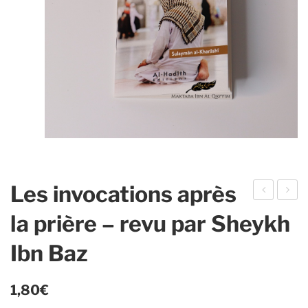
Les invocations après
afsi
es
la prière – revu par Sheykh
r
4
Ibn Baz
ibn
règl
kat
es
hir
et
1,80
€
–
les