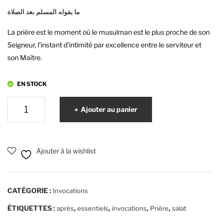
ما يقوله المسلم بعد الصلاة
Vol
6
um
prin
La prière est le moment où le musulman est le plus proche de son
e
cip
Seigneur, l’instant d’intimité par excellence entre le serviteur et
10
es
son Maître.
fon
da
EN STOCK
me
quantité
nta
Ajouter au panier
de
ux
Les
invocations
Ajouter à la wishlist
après
la
prière
CATÉGORIE :
Invocations
-
revu
ÉTIQUETTES :
,
,
,
,
après
essentiels
invocations
Prière
salat
par