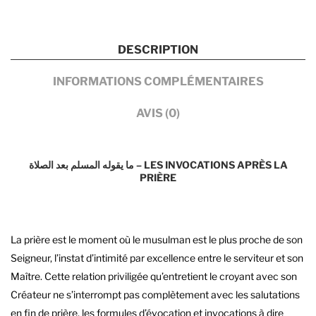
Sheykh
Ibn
DESCRIPTION
Baz
INFORMATIONS COMPLÉMENTAIRES
AVIS (0)
ما يقوله المسلم بعد الصلاة – LES INVOCATIONS APRÈS LA
PRIÈRE
La prière est le moment où le musulman est le plus proche de son
Seigneur, l’instat d’intimité par excellence entre le serviteur et son
Maître. Cette relation priviligée qu’entretient le croyant avec son
Créateur ne s’interrompt pas complètement avec les salutations
en fin de prière, les formules d’évocation et invocations à dire