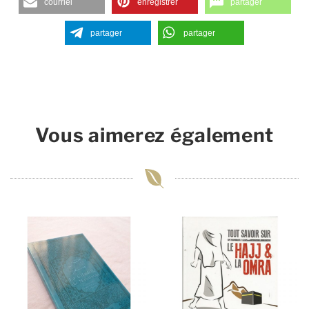
courriel
enregistrer
partager
partager
partager
Vous aimerez également