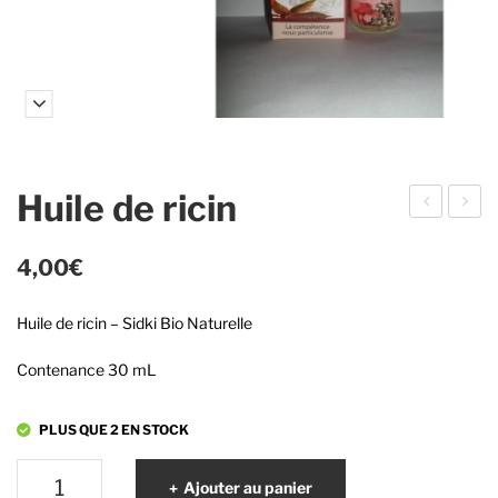
Huile de ricin
uile
uile
d’a
de
4,00
€
ma
figu
Huile de ricin – Sidki Bio Naturelle
nde
e
dou
de
Contenance 30 mL
ce
Bar
bari
PLUS QUE 2 EN STOCK
e
quantité
Ajouter au panier