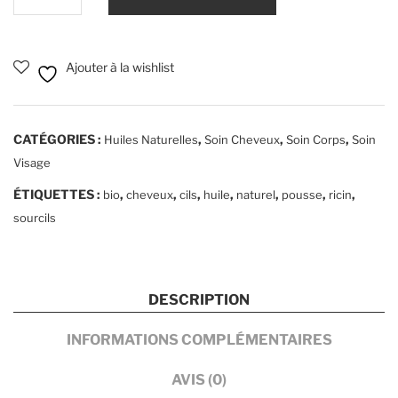
de
Huile
de
Ajouter à la wishlist
ricin
CATÉGORIES :
,
,
,
Huiles Naturelles
Soin Cheveux
Soin Corps
Soin
Visage
ÉTIQUETTES :
,
,
,
,
,
,
,
bio
cheveux
cils
huile
naturel
pousse
ricin
sourcils
DESCRIPTION
INFORMATIONS COMPLÉMENTAIRES
AVIS (0)