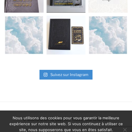
Suivez sur Instagram
Nous utilisons des cookies pour vous garantir la meilleure
©
Maktaba Ibn Al Qayyim
- Tous droits réservés
expérience sur notre site web. Si vous continuez à utiliser ce
site, nous supposerons que vous en êtes satisfait.