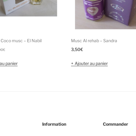
Coco musc – El Nabil
Musc Al rehab – Sandra
Le
Le
3,50
€
00
€
prix
prix
au panier
Ajouter au panier
initial
actuel
était :
est :
5,00€.
4,00€.
Information
Commander