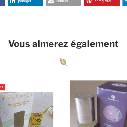
partager
courriel
enregistrer
Vous aimerez également
 !