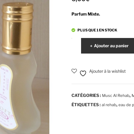
Parfum Mixte.
PLUS QUE 1 EN STOCK
quantité
Ajouter au panier
de
Eau
de
Ajouter à la wishlist
parfum
Soft
-
CATÉGORIES :
,
Musc Al Rehab
M
Al
Rehab
ÉTIQUETTES :
,
al rehab
eau de 