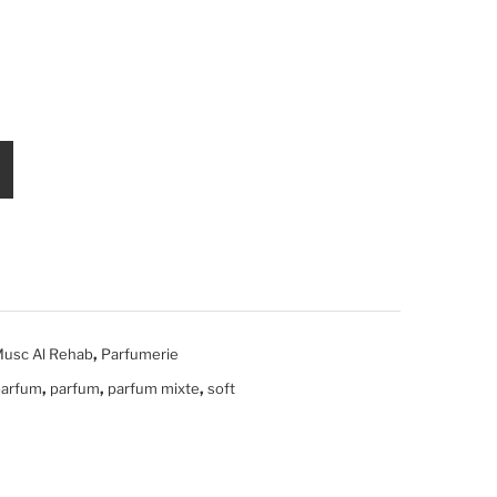
par
par
fu
fu
m
m
Red
Dal
Ros
al –
e –
Al
Al
Reh
Reh
ab
ab
,
usc Al Rehab
Parfumerie
,
,
,
parfum
parfum
parfum mixte
soft