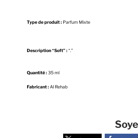
Type de produit :
Parfum Mixte
Description “Soft
” :
“.”
Quantité :
35 ml
Fabricant :
Al Rehab
Soyez