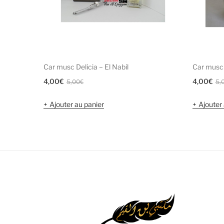
Car musc Delicia – El Nabil
Car musc 
Le
Le
4,00
€
4,00
€
5,00
€
5,
prix
prix
Ajouter au panier
Ajouter 
initial
actuel
était :
est :
5,00€.
4,00€.