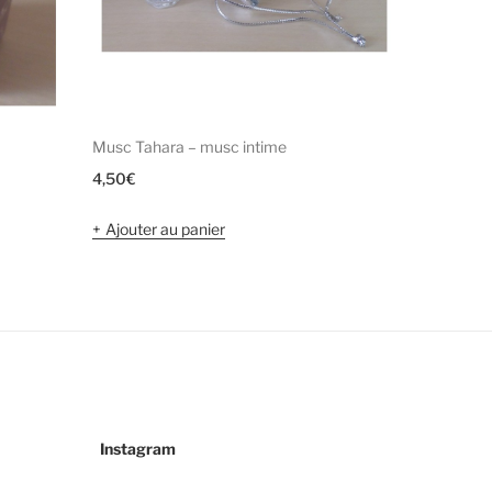
Musc Tahara – musc intime
Parfum d’i
4,50
€
6,00
€
Ajouter au panier
Ajouter 
Instagram