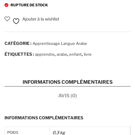
mat
pre
RUPTURE DE STOCK
ndr
Ajouter à la wishlist
e
l’ar
abe
CATÉGORIE :
Apprentissage Langue Arabe
to
me
ÉTIQUETTES :
,
,
,
apprendre
arabe
enfant
livre
2
INFORMATIONS COMPLÉMENTAIRES
AVIS (0)
INFORMATIONS COMPLÉMENTAIRES
0,3 kg
POIDS