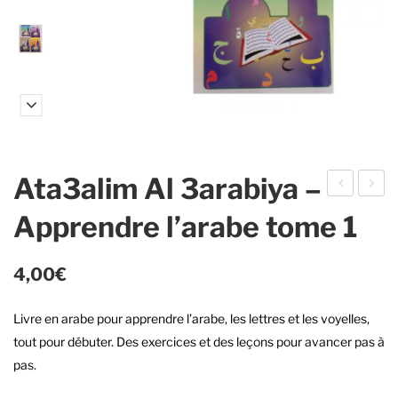
Ata3alim Al 3arabiya –
e
ta3
Apprendre l’arabe tome 1
sai
ali
nt-
m
4,00
€
cor
Al
an –
3ar
Livre en arabe pour apprendre l’arabe, les lettres et les voyelles,
peti
abi
tout pour débuter. Des exercices et des leçons pour avancer pas à
t
ya –
pas.
for
Ap